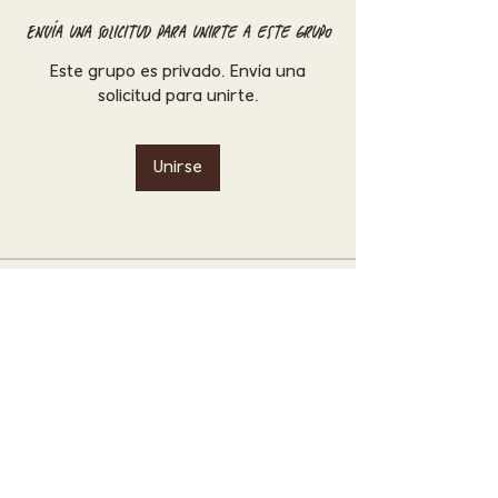
Envía una solicitud para unirte a este grupo
Este grupo es privado. Envía una
solicitud para unirte.
Unirse
Acerca de
¡Te damos la bienvenida al grupo!
Puedes conectarte con otro
...
Leer más
©2025 Guayal Estudio . Paisajismo & Arquitectura